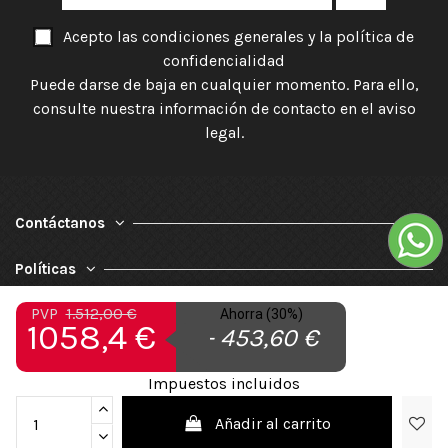
Acepto las condiciones generales y la política de
confidencialidad
Puede darse de baja en cualquier momento. Para ello,
consulte nuestra información de contacto en el aviso
legal.
Contáctanos
Políticas
PVP
1.512,00 €
Nuestra Empresa
Ahorra (30%)
1058,4 €
- 453,60 €
Impuestos incluidos
Añadir al carrito