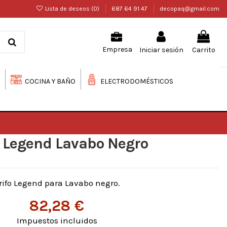
Lista de deseos (
0
)
687 64 91 47
decopaq@gmail.com
Iniciar sesión
Carrito
Empresa
COCINA Y BAÑO
ELECTRODOMÉSTICOS
o Legend Lavabo Negro
rifo Legend para Lavabo negro.
82,28 €
Impuestos incluidos