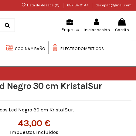
Lista de deseos (
0
)
687 64 91 47
decopaq@gmail.com
Iniciar sesión
Carrito
Empresa
COCINA Y BAÑO
ELECTRODOMÉSTICOS
d Negro 30 cm KristalSur
cos Led Negro 30 cm KristalSur.
43,00 €
Impuestos incluidos