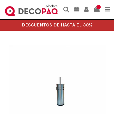
0
DESCUENTOS DE HASTA EL 30%