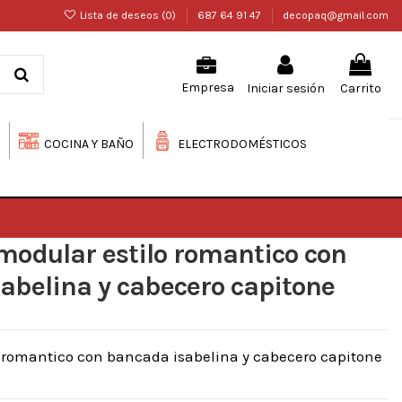
Lista de deseos (
0
)
687 64 91 47
decopaq@gmail.com
Iniciar sesión
Carrito
Empresa
COCINA Y BAÑO
ELECTRODOMÉSTICOS
modular estilo romantico con
abelina y cabecero capitone
o romantico con bancada isabelina y cabecero capitone