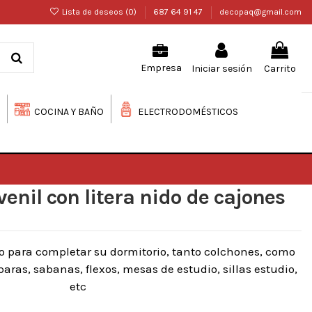
Lista de deseos (
0
)
687 64 91 47
decopaq@gmail.com
Iniciar sesión
Carrito
Empresa
COCINA Y BAÑO
ELECTRODOMÉSTICOS
enil con litera nido de cajones
o para completar su dormitorio, tanto colchones, como
ras, sabanas, flexos, mesas de estudio, sillas estudio,
etc