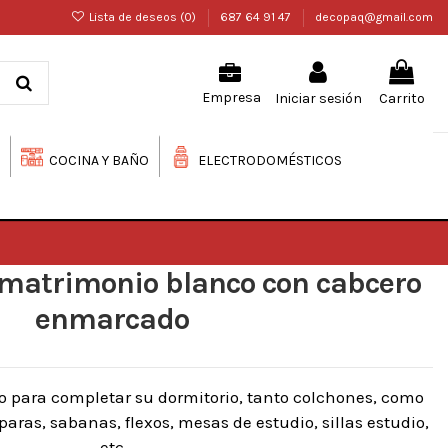
Lista de deseos (
0
)
687 64 91 47
decopaq@gmail.com
Iniciar sesión
Carrito
Empresa
COCINA Y BAÑO
ELECTRODOMÉSTICOS
 matrimonio blanco con cabcero
enmarcado
o para completar su dormitorio, tanto colchones, como
ras, sabanas, flexos, mesas de estudio, sillas estudio,
etc