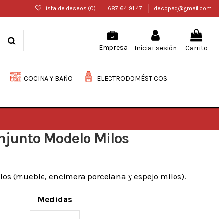
Lista de deseos (
0
)
687 64 91 47
decopaq@gmail.com
Iniciar sesión
Carrito
Empresa
COCINA Y BAÑO
ELECTRODOMÉSTICOS
njunto Modelo Milos
os (mueble, encimera porcelana y espejo milos).
Medidas