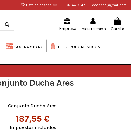
Lista de deseos (
0
)
687 64 91 47
decopaq@gmail.com
Iniciar sesión
Carrito
Empresa
COCINA Y BAÑO
ELECTRODOMÉSTICOS
onjunto Ducha Ares
Conjunto Ducha Ares.
187,55 €
Impuestos incluidos