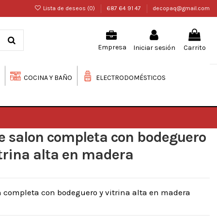
Lista de deseos (
0
)
687 64 91 47
decopaq@gmail.com
Iniciar sesión
Carrito
Empresa
COCINA Y BAÑO
ELECTRODOMÉSTICOS
e salon completa con bodeguero
itrina alta en madera
 completa con bodeguero y vitrina alta en madera