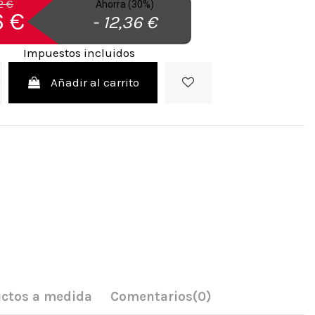
2 €
Ahorra (30%)
6 €
- 12,36 €
Impuestos incluidos
Añadir al carrito
ctos a medida
Comentarios
(0)