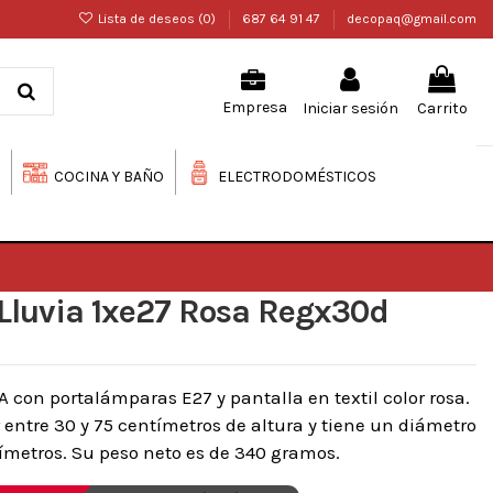
Lista de deseos (
0
)
687 64 91 47
decopaq@gmail.com
Iniciar sesión
Carrito
Empresa
COCINA Y BAÑO
ELECTRODOMÉSTICOS
Lluvia 1xe27 Rosa Regx30d
A con portalámparas E27 y pantalla en textil color rosa.
 entre 30 y 75 centímetros de altura y tiene un diámetro
ímetros. Su peso neto es de 340 gramos.