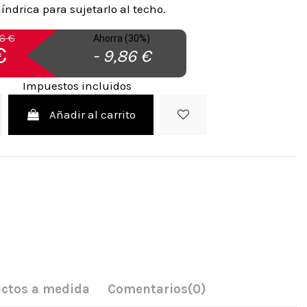
líndrica para sujetarlo al techo.
6 €
Ahorra (30%)
€
- 9,86 €
Impuestos incluidos
Añadir al carrito
ctos a medida
Comentarios
(0)