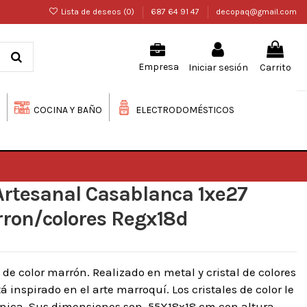
Lista de deseos (
0
)
687 64 91 47
decopaq@gmail.com
Iniciar sesión
Carrito
Empresa
COCINA Y BAÑO
ELECTRODOMÉSTICOS
Artesanal Casablanca 1xe27
ron/colores Regx18d
de color marrón. Realizado en metal y cristal de colores
á inspirado en el arte marroquí. Los cristales de color le
nica. Sus dimensiones son, 55X18x18 cm con altura