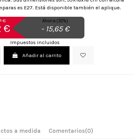
mparas es E27. Está disponible también el aplique.
7 €
Ahorra (30%)
 €
- 15,65 €
Impuestos incluidos
Añadir al carrito
ctos a medida
Comentarios
(0)