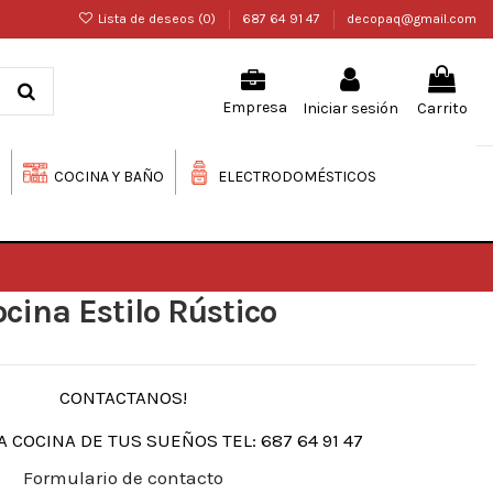
Lista de deseos (
0
)
687 64 91 47
decopaq@gmail.com
Iniciar sesión
Carrito
Empresa
COCINA Y BAÑO
ELECTRODOMÉSTICOS
cina Estilo Rústico
CONTACTANOS!
 COCINA DE TUS SUEÑOS TEL: 687 64 91 47
Formulario de contacto