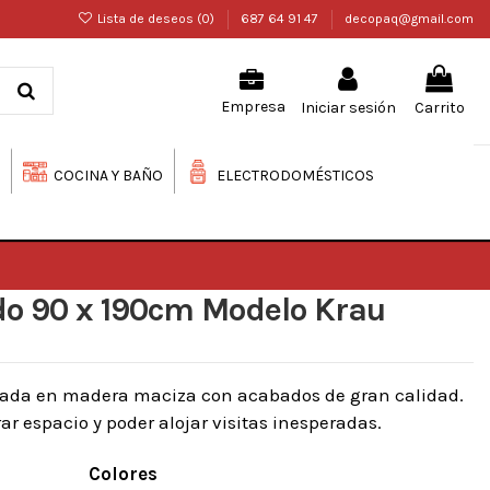
Lista de deseos (
0
)
687 64 91 47
decopaq@gmail.com
Iniciar sesión
Carrito
Empresa
COCINA Y BAÑO
ELECTRODOMÉSTICOS
o 90 x 190cm Modelo Krau
cada en madera maciza con acabados de gran calidad.
ar espacio y poder alojar visitas inesperadas.
Colores