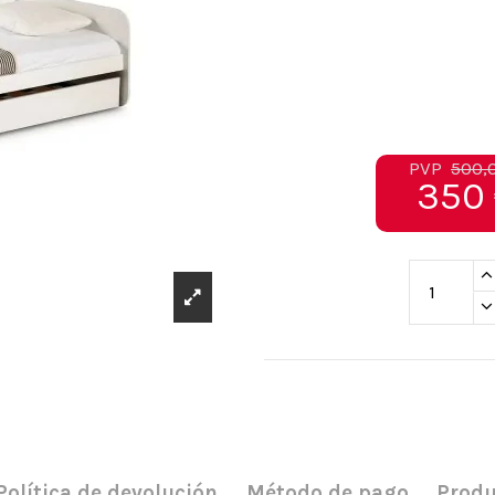
PVP
500,
350
Política de devolución
Método de pago
Produ