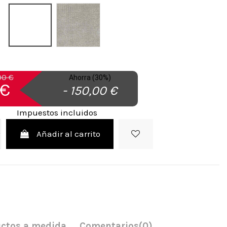
Blanco
Gris
00 €
Ahorra (30%)
 €
- 150,00 €
Impuestos incluidos
Añadir al carrito
ctos a medida
Comentarios
(0)