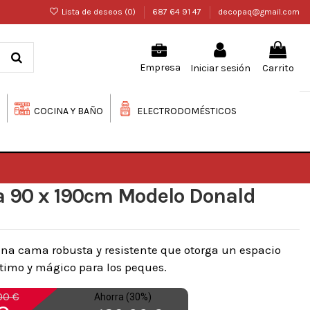
Lista de deseos (
0
)
687 64 91 47
decopaq@gmail.com
Iniciar sesión
Carrito
Empresa
COCINA Y BAÑO
ELECTRODOMÉSTICOS
 90 x 190cm Modelo Donald
na cama robusta y resistente que otorga un espacio
timo y mágico para los peques.
00 €
Ahorra (30%)