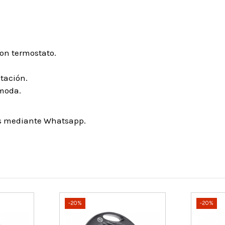
con termostato.
itación.
moda.
os mediante Whatsapp.
-20%
-20%