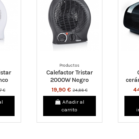
Productos
istar
Calefactor Tristar
nco
2000W Negro
cerá
19,90 €
4
7 €
24,88 €
al
Añadir al
carrito
i