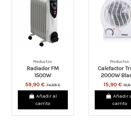
Productos
Productos
Radiador FM
Calefactor Tr
1500W
2000W Bla
59,90 €
15,90 €
74,88 €
19,8
Añadir al
Añadir 
carrito
carrito