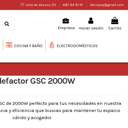
Lista de deseos (
0
)
687 64 91 47
decopaq@gmail.com
Iniciar sesión
Carrito
Empresa
COCINA Y BAÑO
ELECTRODOMÉSTICOS
lefactor GSC 2000W
GSC de 2000W perfecto para tus necesidades en nuestra
ncia y eficiencia que buscas para mantener tu espacio
cálido y acogedor