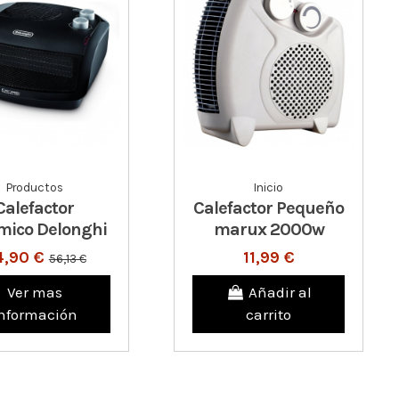
Productos
Inicio
Calefactor
Calefactor Pequeño
mico Delonghi
marux 2000w
4,90 €
11,99 €
56,13 €
Ver mas
Añadir al
nformación
carrito