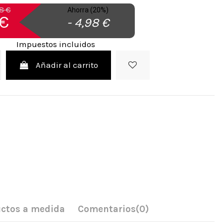
8 €
Ahorra (20%)
 €
- 4,98 €
Impuestos incluidos
Añadir al carrito
ctos a medida
Comentarios
(0)