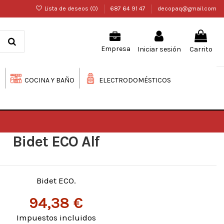
Lista de deseos (
0
)
687 64 91 47
decopaq@gmail.com
Iniciar sesión
Carrito
Empresa
COCINA Y BAÑO
ELECTRODOMÉSTICOS
Bidet ECO Alf
Bidet ECO.
94,38 €
Impuestos incluidos