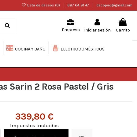
Lista de deseos (
0
)
687 64 91 47
decopaq@gmail.com
Iniciar sesión
Carrito
Empresa
COCINA Y BAÑO
ELECTRODOMÉSTICOS
as Sarin 2 Rosa Pastel / Gris
339,80 €
Impuestos incluidos