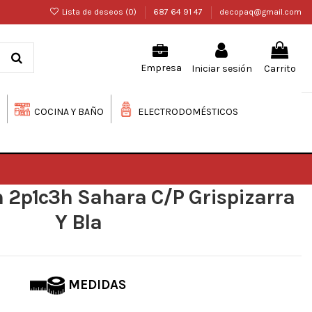
Lista de deseos (
0
)
687 64 91 47
decopaq@gmail.com
Iniciar sesión
Carrito
Empresa
COCINA Y BAÑO
ELECTRODOMÉSTICOS
 2p1c3h Sahara C/P Grispizarra
Y Bla
MEDIDAS