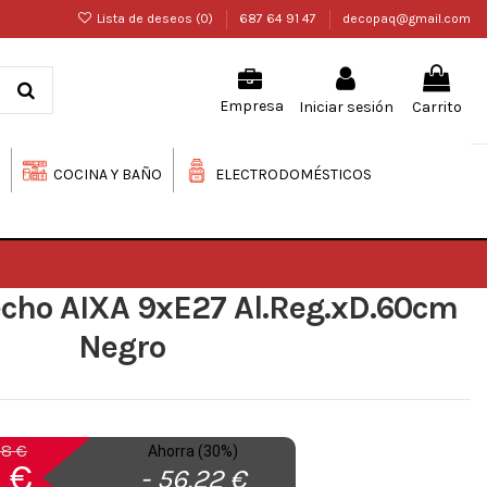
Lista de deseos (
0
)
687 64 91 47
decopaq@gmail.com
Iniciar sesión
Carrito
Empresa
COCINA Y BAÑO
ELECTRODOMÉSTICOS
cho AIXA 9xE27 Al.Reg.xD.60cm
Negro
38 €
Ahorra (30%)
6 €
- 56,22 €