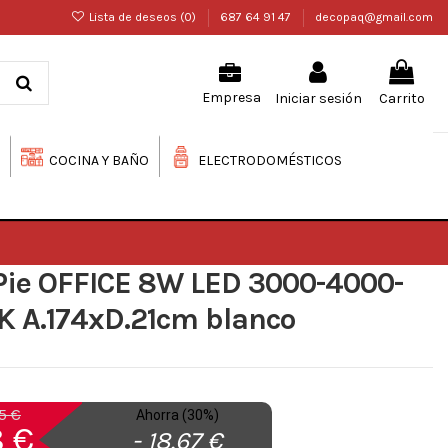
Lista de deseos (
0
)
687 64 91 47
decopaq@gmail.com
Iniciar sesión
Carrito
Empresa
COCINA Y BAÑO
ELECTRODOMÉSTICOS
Pie OFFICE 8W LED 3000-4000-
K A.174xD.21cm blanco
5 €
Ahorra (30%)
 €
- 18,67 €