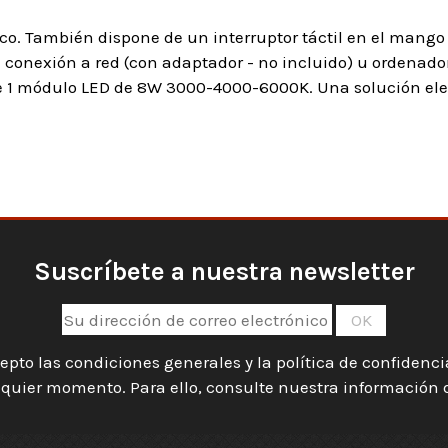
o. También dispone de un interruptor táctil en el mango p
a conexión a red (con adaptador - no incluido) u ordenad
ne 1 módulo LED de 8W 3000-4000-6000K. Una solución el
Suscríbete a nuestra newsletter
epto las condiciones generales y la política de confidenc
quier momento. Para ello, consulte nuestra información de