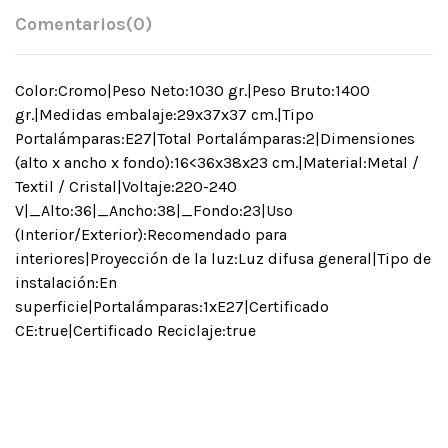
Comentarios
(0)
Color:Cromo|Peso Neto:1030 gr.|Peso Bruto:1400
gr.|Medidas embalaje:29x37x37 cm.|Tipo
Portalámparas:E27|Total Portalámparas:2|Dimensiones
(alto x ancho x fondo):16<36x38x23 cm.|Material:Metal /
Textil / Cristal|Voltaje:220-240
V|_Alto:36|_Ancho:38|_Fondo:23|Uso
(Interior/Exterior):Recomendado para
interiores|Proyección de la luz:Luz difusa general|Tipo de
instalación:En
superficie|Portalámparas:1xE27|Certificado
CE:true|Certificado Reciclaje:true