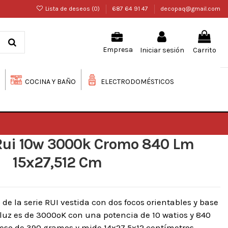
Lista de deseos (
0
)
687 64 91 47
decopaq@gmail.com
Iniciar sesión
Carrito
Empresa
COCINA Y BAÑO
ELECTRODOMÉSTICOS
 Rui 10w 3000k Cromo 840 Lm
15x27,512 Cm
e la serie RUI vestida con dos focos orientables y base
 luz es de 3000ºK con una potencia de 10 watios y 840
eso de 390 gramos y mide 14x27,5x12 centímetros.