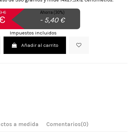
0 €
Ahorra (30%)
 €
- 5,40 €
Impuestos incluidos
Añadir al carrito
ctos a medida
Comentarios
(0)