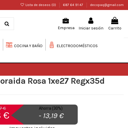
Lista de deseos (
0
)
687 64 91 47
decopaq@gmail.com
Iniciar sesión
Carrito
Empresa
COCINA Y BAÑO
ELECTRODOMÉSTICOS
Zoraida Rosa 1xe27 Regx35d
7 €
Ahorra (30%)
 €
- 13,19 €