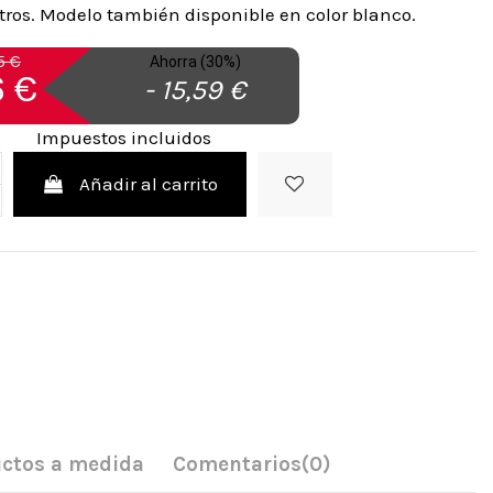
ros. Modelo también disponible en color blanco.
5 €
Ahorra (30%)
 €
- 15,59 €
Impuestos incluidos
Añadir al carrito
ctos a medida
Comentarios
(0)