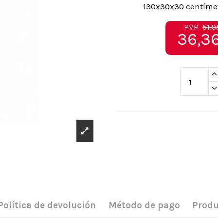
130x30x30 centímet
PVP
51,9
36,36
Política de devolución
Método de pago
Produ