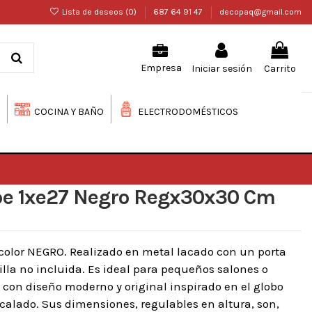
Lista de deseos (
0
)
687 64 91 47
decopaq@gmail.com
Iniciar sesión
Carrito
Empresa
COCINA Y BAÑO
ELECTRODOMÉSTICOS
be 1xe27 Negro Regx30x30 Cm
color NEGRO. Realizado en metal lacado con un porta
la no incluida. Es ideal para pequeños salones o
 con diseño moderno y original inspirado en el globo
calado. Sus dimensiones, regulables en altura, son,