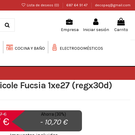
Lista de deseos (
0
)
687 64 91 47
decopaq@gmail.com
Iniciar sesión
Carrito
Empresa
COCINA Y BAÑO
ELECTRODOMÉSTICOS
icole Fucsia 1xe27 (regx30d)
7 €
Ahorra (30%)
 €
- 10,70 €