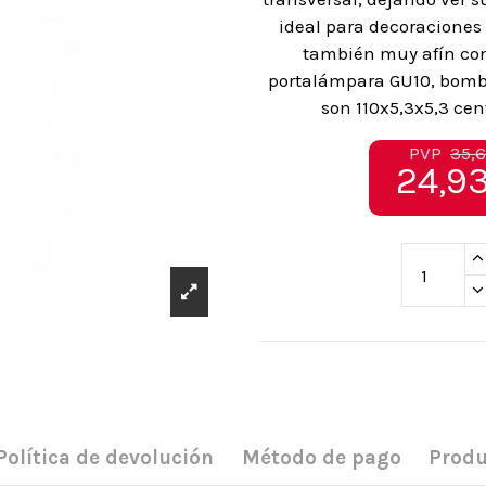
ideal para decoraciones
también muy afín con 
portalámpara GU10, bombil
son 110x5,3x5,3 cen
PVP
35,6
24,93
Política de devolución
Método de pago
Produ