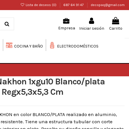
Lista de deseos (
0
)
687 64 91 47
decopaq@gmail.com
Iniciar sesión
Carrito
Empresa
COCINA Y BAÑO
ELECTRODOMÉSTICOS
Nakhon 1xgu10 Blanco/plata
Regx5,3x5,3 Cm
AKHON en color BLANCO/PLATA realizado en aluminio,
 resistente. Tiene una estructura tubular con corte
 interior en plata. Resalta su diseño sencillo y elegante