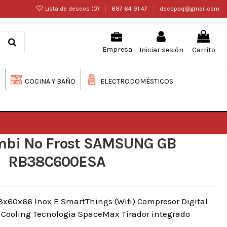
Lista de deseos (
0
)
687 64 91 47
decopaq@gmail.com
Iniciar sesión
Carrito
Empresa
COCINA Y BAÑO
ELECTRODOMÉSTICOS
mbi No Frost SAMSUNG GB
RB38C600ESA
60x66 Inox E SmartThings (Wifi) Compresor Digital
d Cooling Tecnologia SpaceMax Tirador integrado