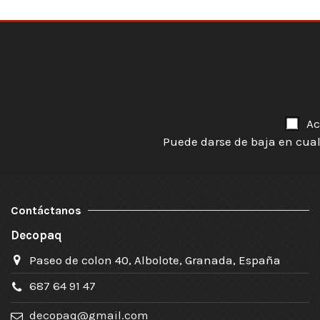
Ac
Puede darse de baja en cual
Contáctanos
Decopaq
Paseo de colon 40, Albolote, Granada, España
687 64 91 47
decopaq@gmail.com