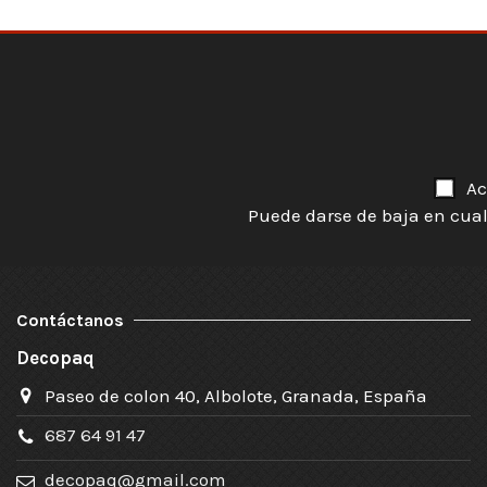
Ac
Puede darse de baja en cual
Contáctanos
Decopaq
Paseo de colon 40, Albolote, Granada, España
687 64 91 47
decopaq@gmail.com