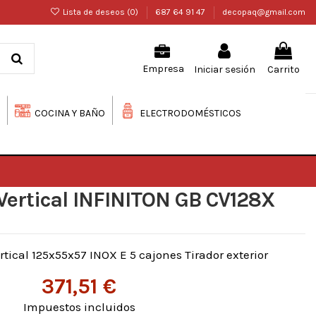
Lista de deseos (
0
)
687 64 91 47
decopaq@gmail.com
Iniciar sesión
Carrito
Empresa
COCINA Y BAÑO
ELECTRODOMÉSTICOS
Vertical INFINITON GB CV128X
tical 125x55x57 INOX E 5 cajones Tirador exterior
371,51 €
Impuestos incluidos