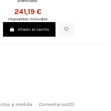
silencioso.
241,19 €
Impuestos incluidos
Añadir al carrito
ctos a medida
Comentarios
(0)