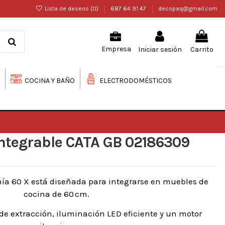
Lista de deseos (
0
)
687 64 91 47
decopaq@gmail.com
Iniciar sesión
Carrito
Empresa
COCINA Y BAÑO
ELECTRODOMÉSTICOS
tegrable CATA GB 02186309
a 60 X está diseñada para integrarse en muebles de
cocina de 60 cm.
de extracción, iluminación LED eficiente y un motor