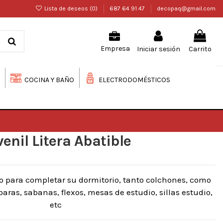
Lista de deseos (
0
)
687 64 91 47
decopaq@gmail.com
Iniciar sesión
Carrito
Empresa
COCINA Y BAÑO
ELECTRODOMÉSTICOS
venil Litera Abatible
o para completar su dormitorio, tanto colchones, como
ras, sabanas, flexos, mesas de estudio, sillas estudio,
etc