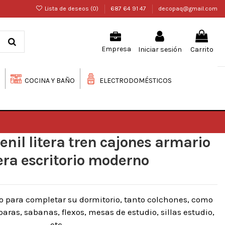
Lista de deseos (
0
)
687 64 91 47
decopaq@gmail.com
Iniciar sesión
Carrito
Empresa
COCINA Y BAÑO
ELECTRODOMÉSTICOS
enil litera tren cajones armario
ra escritorio moderno
o para completar su dormitorio, tanto colchones, como
ras, sabanas, flexos, mesas de estudio, sillas estudio,
etc