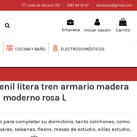
Lista de deseos (
0
)
687 64 91 47
decopaq@gmail.com
Iniciar sesión
Carrito
Empresa
COCINA Y BAÑO
ELECTRODOMÉSTICOS
enil litera tren armario madera
moderno rosa L
o para completar su dormitorio, tanto colchones, como
ras, sabanas, flexos, mesas de estudio, sillas estudio,
etc