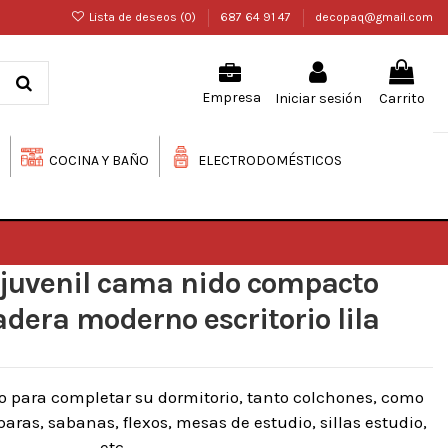
Lista de deseos (
0
)
687 64 91 47
decopaq@gmail.com
Iniciar sesión
Carrito
Empresa
COCINA Y BAÑO
ELECTRODOMÉSTICOS
 juvenil cama nido compacto
era moderno escritorio lila
o para completar su dormitorio, tanto colchones, como
ras, sabanas, flexos, mesas de estudio, sillas estudio,
etc