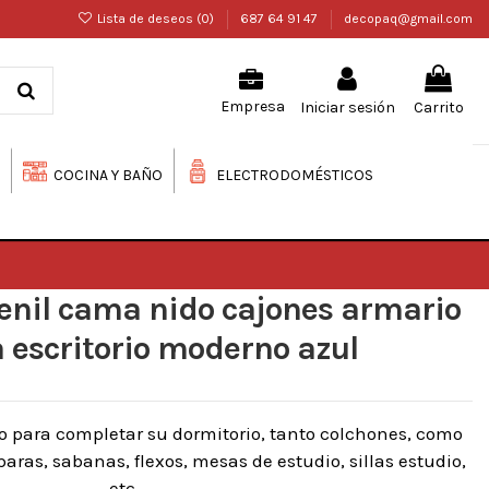
Lista de deseos (
0
)
687 64 91 47
decopaq@gmail.com
Iniciar sesión
Carrito
Empresa
COCINA Y BAÑO
ELECTRODOMÉSTICOS
enil cama nido cajones armario
escritorio moderno azul
o para completar su dormitorio, tanto colchones, como
ras, sabanas, flexos, mesas de estudio, sillas estudio,
etc