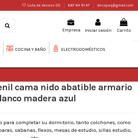
Lista de deseos (
0
)
687 64 91 47
decopaq@gmail.com
Iniciar sesión
Carrito
Empresa
COCINA Y BAÑO
ELECTRODOMÉSTICOS
enil cama nido abatible armario
lanco madera azul
o para completar su dormitorio, tanto colchones, como
ras, sabanas, flexos, mesas de estudio, sillas estudio,
etc