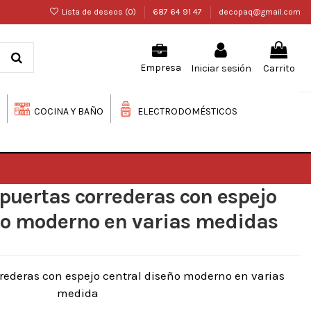
Lista de deseos (
0
)
687 64 91 47
decopaq@gmail.com
Iniciar sesión
Carrito
Empresa
COCINA Y BAÑO
ELECTRODOMÉSTICOS
puertas correderas con espejo
ño moderno en varias medidas
rederas con espejo central diseño moderno en varias
medida